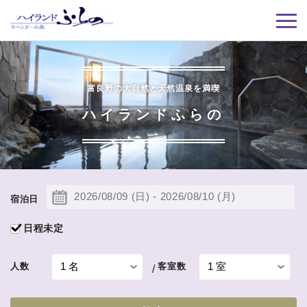
富良野の大自然と天然温泉を満喫
ハイランドふらの
宿泊日
日程未定
人数
客室数
/